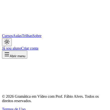
Cursos
Aulas
Trilhas
Sobre
Já sou aluno
Criar conta
Abrir menu
©
2026
Gramática em Vídeo com Prof. Fábio Alves
. Todos os
direitos reservados.
Termos de Uso