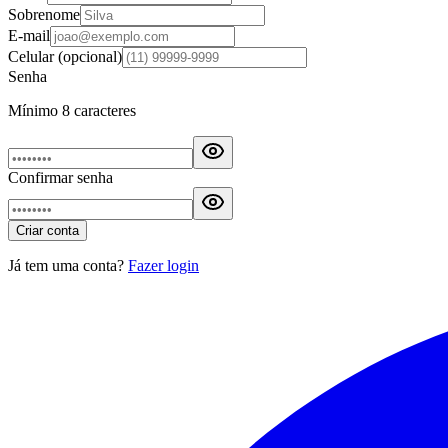
Sobrenome
E-mail
Celular
(opcional)
Senha
Mínimo 8 caracteres
Confirmar senha
Criar conta
Já tem uma conta?
Fazer login